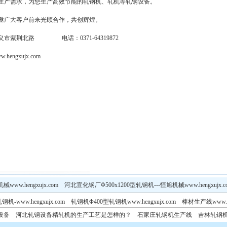
生产需求，为您生产高效节能的轧钢机、轧机等轧钢设备。
邀广大客户前来光顾合作，共创辉煌。
义市紫荆北路 电话：0371-64319872
w.hengxujx.com
w.hengxujx.com
河北宣化钢厂Φ500x1200型轧钢机---恒旭机械www.hengxujx.c
hengxujx.com
苏丹轧钢机技术方案---恒旭机械www.hengxujx.com
越南轧钢机生产
机-www.hengxujx.com
轧钢机Φ400型轧钢机www.hengxujx.com
棒材生产线www.he
设备
河北轧钢设备精轧机的生产工艺是怎样的？
石家庄轧钢机生产线
吉林轧钢
gxujx.com
钢设备
轧钢机Φ200冷轧生产线www.hengxujx.com
宁夏石嘴山轧钢设备---恒旭机械www.hengxujx.com
乌兹别克斯坦轧钢机生