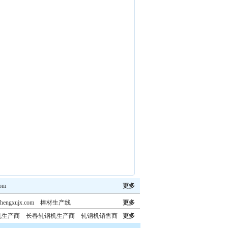
om
更多
线生产厂家---恒旭机械www.hengxujx.com
ngxujx.com
棒材生产线
更多
机生产商
长春轧钢机生产商
轧钢机销售商
更多
产线---恒旭机械www.hengxujx.com