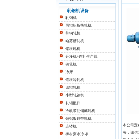
轧钢机设备
轧钢机
两辊铝板热轧机
带钢轧机
哈芬槽轧机
铅板轧机
开坯机+连轧生产线
铸轧机
冷床
铝板冷轧机
四辊轧机
小型轧钢机
轧辊配件
冷轧带肋钢筋轧机
铜铝银锌带轧机
本公司定
连铸机
务，诚信
棒材穿水冷却