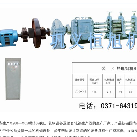
点生产Φ200—Φ650型轧钢机、轧钢设备及整套轧钢生产线的生产厂家，产品畅销国
为中外客商提供一流的机械设备，多年来所设计制造的的设备具有生产成本低、设备