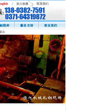
nglish
|
加入收藏
|
联系我们
展示