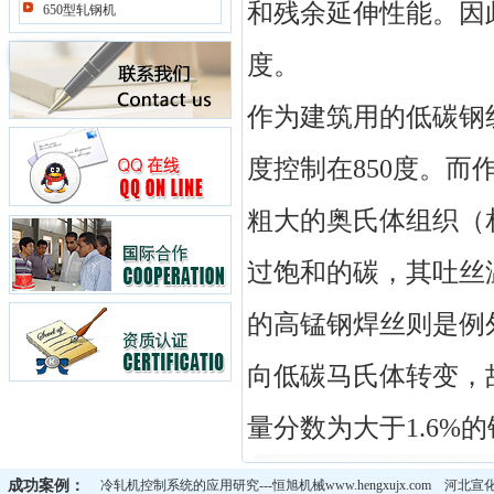
和残余延伸性能。因
650型轧钢机
推钢机
度。
剪切机
棒材系列轧钢机
作为建筑用的低碳钢
二辊轧机
度控制在850度。
粗大的奥氏体组织（
过饱和的碳，其吐丝
的高锰钢焊丝则是例
向低碳马氏体转变，
量分数为大于1.6%
成功案例：
冷轧机控制系统的应用研究---恒旭机械www.hengxujx.com
河北宣化钢