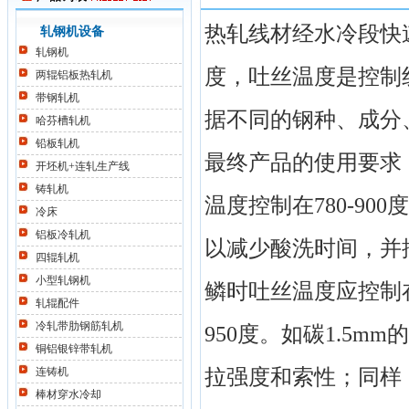
热轧线材经水冷段快
轧钢机设备
轧钢机
度，吐丝温度是控制
两辊铝板热轧机
带钢轧机
据不同的钢种、成分
哈芬槽轧机
铅板轧机
最终产品的使用要求
开坯机+连轧生产线
铸轧机
温度控制在780-9
冷床
铝板冷轧机
以减少酸洗时间，并控
四辊轧机
小型轧钢机
鳞时吐丝温度应控制
轧辊配件
冷轧带肋钢筋轧机
950度。如碳1.5
铜铝银锌带轧机
连铸机
拉强度和索性；同样
棒材穿水冷却