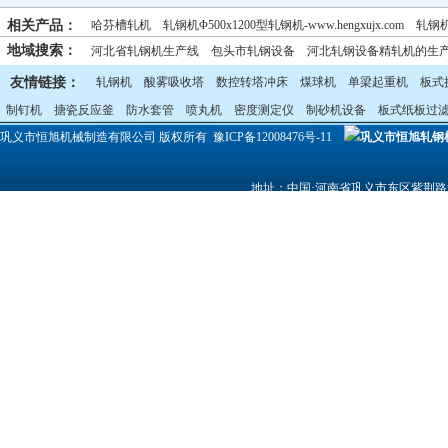
国产冷轧机的技术进步 ---恒旭机械www.hengxujx.com
苏丹轧钢机技术方
相关产品：
哈芬槽轧机
轧钢机Φ500x1200型轧钢机-www.hengxujx.com
轧钢机Φ
地域搜索：
河北省轧钢机生产线
包头市轧钢设备
河北轧钢设备精轧机的生
山西轧钢机生产线---恒旭机械www.hengxujx.com
轧钢机Φ250冷轧生产线
Φ350轧钢设备
轧钢机Φ200冷轧生产线www.h
宁夏石嘴山轧钢设备--
内蒙轧钢机生产线
友情链接：
轧钢机
酸雾吸收塔
数控转塔冲床
煤球机
单梁起重机
板式
制钉机
搪瓷反应釜
防水套管
喷丸机
密度测定仪
制砂机设备
板式纸板过
巩义市恒旭机械制造有限公司 版权所有
豫ICP备12008476号-11
地址：中国·河南省巩义市东区紫荆路北段
网址：
http://www.hengxujx.com
QQ:2309622509 热销